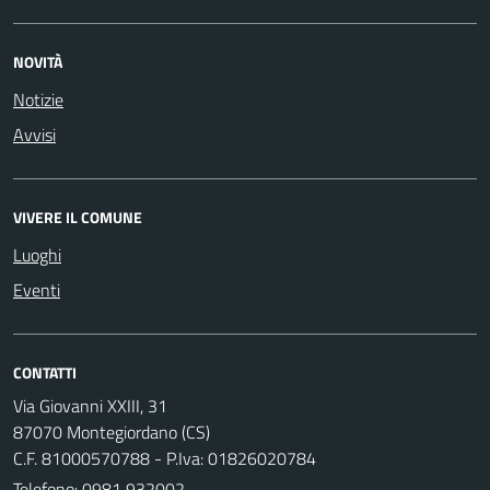
NOVITÀ
Notizie
Avvisi
VIVERE IL COMUNE
Luoghi
Eventi
CONTATTI
Via Giovanni XXIII, 31
87070 Montegiordano (CS)
C.F. 81000570788 - P.Iva: 01826020784
Telefono:
0981 932002