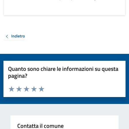
Indietro
Quanto sono chiare le informazioni su questa
pagina?
Valuta da 1 a 5 stelle la pagina
Valuta 1 stelle su 5
Valuta 2 stelle su 5
Valuta 3 stelle su 5
Valuta 4 stelle su 5
Valuta 5 stelle su 5
Contatta il comune