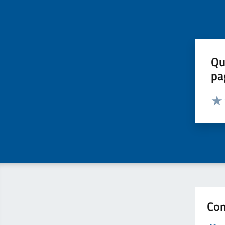
Qu
pa
Valut
Valu
Con