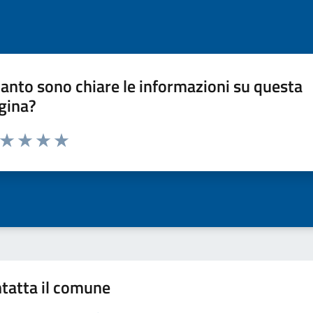
anto sono chiare le informazioni su questa
gina?
a da 1 a 5 stelle la pagina
ta 1 stelle su 5
Valuta 2 stelle su 5
Valuta 3 stelle su 5
Valuta 4 stelle su 5
Valuta 5 stelle su 5
tatta il comune