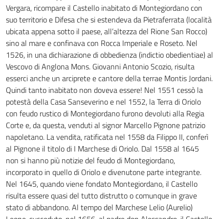
Vergara, ricompare il Castello inabitato di Montegiordano con
suo territorio e Difesa che si estendeva da Pietraferrata (località
ubicata appena sotto il paese, all’altezza del Rione San Rocco)
sino al mare e confinava con Rocca Imperiale e Roseto. Nel
1526, in una dichiarazione di obbedienza (indictio obedientiae) al
Vescovo di Anglona Mons. Giovanni Antonio Scozio, risulta
esserci anche un arciprete e cantore della terrae Montis Jordani.
Quindi tanto inabitato non doveva essere! Nel 1551 cessò la
potestà della Casa Sanseverino e nel 1552, la Terra di Oriolo
con feudo rustico di Montegiordano furono devoluti alla Regia
Corte e, da questa, venduti al signor Marcello Pignone patrizio
napoletano. La vendita, ratificata nel 1558 da Filippo II, conferì
al Pignone il titolo di I Marchese di Oriolo. Dal 1558 al 1645
non si hanno più notizie del feudo di Montegiordano,
incorporato in quello di Oriolo e divenutone parte integrante.
Nel 1645, quando viene fondato Montegiordano, il Castello
risulta essere quasi del tutto distrutto o comunque in grave
stato di abbandono. Al tempo del Marchese Lelio (Aurelio)