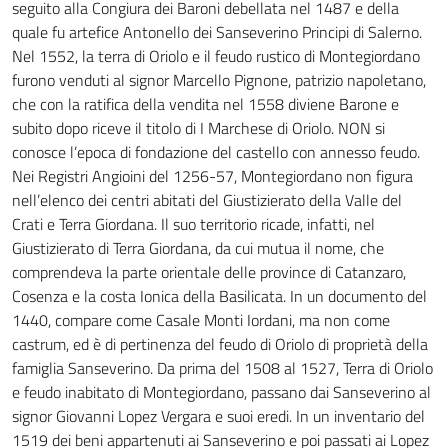
seguito alla Congiura dei Baroni debellata nel 1487 e della
quale fu artefice Antonello dei Sanseverino Principi di Salerno.
Nel 1552, la terra di Oriolo e il feudo rustico di Montegiordano
furono venduti al signor Marcello Pignone, patrizio napoletano,
che con la ratifica della vendita nel 1558 diviene Barone e
subito dopo riceve il titolo di I Marchese di Oriolo. NON si
conosce l’epoca di fondazione del castello con annesso feudo.
Nei Registri Angioini del 1256-57, Montegiordano non figura
nell’elenco dei centri abitati del Giustizierato della Valle del
Crati e Terra Giordana. Il suo territorio ricade, infatti, nel
Giustizierato di Terra Giordana, da cui mutua il nome, che
comprendeva la parte orientale delle province di Catanzaro,
Cosenza e la costa Ionica della Basilicata. In un documento del
1440, compare come Casale Monti Iordani, ma non come
castrum, ed è di pertinenza del feudo di Oriolo di proprietà della
famiglia Sanseverino. Da prima del 1508 al 1527, Terra di Oriolo
e feudo inabitato di Montegiordano, passano dai Sanseverino al
signor Giovanni Lopez Vergara e suoi eredi. In un inventario del
1519 dei beni appartenuti ai Sanseverino e poi passati ai Lopez