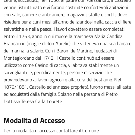
Leone, succeduto, nel 1656, al padre don Alessandro, il Castello
venne ristrutturato e vi furono costruite confortevoli abitazioni
con sale, camere e anticamere, magazzini, stalle e cortili, dove
risiedere per alcuni mesi all’anno deliziandosi nella caccia di fiere
selvatiche e nella pesca. I lavori dovettero essere completati
entro il 1763, anno in cui muore la marchesa Maria Candida
Brancaccio (moglie di don Aurelio) che vi teneva una sua barca e
dei marinai a salario. Con i Baroni de Martino, feudatari di
Montegiordano dal 1748, Il Castello continuò ad essere
utilizzato come Casino di caccia, vi abitava stabilmente un
sorvegliante e, periodicamente, persone di servizio che
provvedevano ai lavori agricoli e alla cura del bestiame. Nel
1879/1881, Castello ed annesse proprietà furono messi all’asta
ed acquistati dalla famiglia Solano nella persona di Pietro.
Dott.ssa Teresa Carla Loprete
Modalita di Accesso
Per la modalità di accesso contattare il Comune