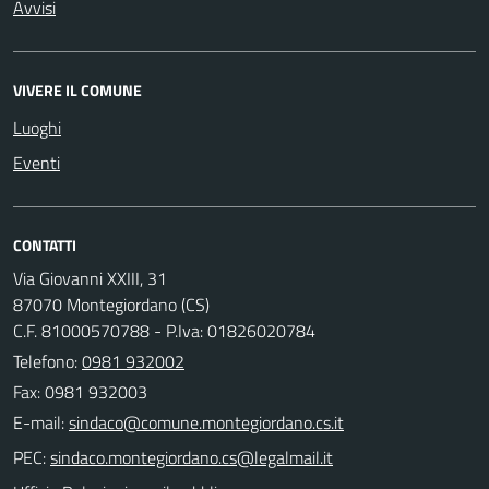
Avvisi
VIVERE IL COMUNE
Luoghi
Eventi
CONTATTI
Via Giovanni XXIII, 31
87070 Montegiordano (CS)
C.F. 81000570788 - P.Iva: 01826020784
Telefono:
0981 932002
Fax: 0981 932003
E-mail:
PEC: