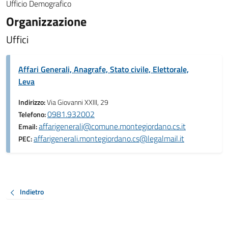
Ufficio Demografico
Organizzazione
Uffici
Affari Generali, Anagrafe, Stato civile, Elettorale,
Leva
Indirizzo:
Via Giovanni XXIII, 29
0981.932002
Telefono:
affarigenerali@comune.montegiordano.cs.it
Email:
affarigenerali.montegiordano.cs@legalmail.it
PEC:
Indietro