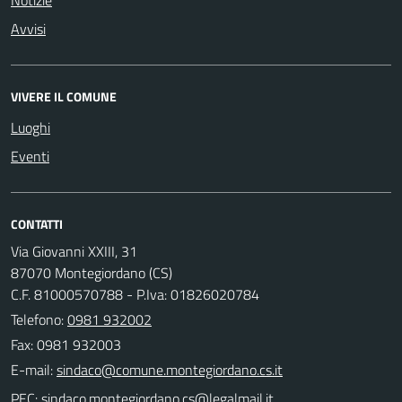
Avvisi
VIVERE IL COMUNE
Luoghi
Eventi
CONTATTI
Via Giovanni XXIII, 31
87070 Montegiordano (CS)
C.F. 81000570788 - P.Iva: 01826020784
Telefono:
0981 932002
Fax: 0981 932003
E-mail:
PEC: